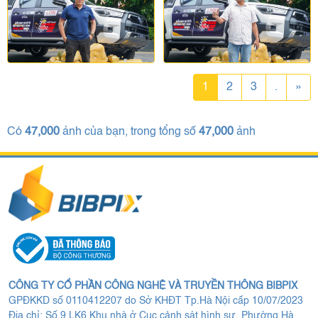
1
2
3
.
»
Có
47,000
ảnh của bạn, trong tổng số
47,000
ảnh
CÔNG TY CỔ PHẦN CÔNG NGHỆ VÀ TRUYỀN THÔNG BIBPIX
GPĐKKD số 0110412207 do Sở KHĐT Tp.Hà Nội cấp 10/07/2023
Địa chỉ: Số 9 LK6 Khu nhà ở Cục cảnh sát hình sự, Phường Hà