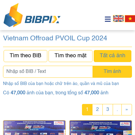
Vietnam Offroad PVOIL Cup 2024
Tìm theo BIB
Tìm theo mặt
Tất cả ảnh
Tìm ảnh
Nhập số BIB của bạn hoặc chữ trên áo, quần và mũ của bạn
Có
47,000
ảnh của bạn, trong tổng số
47,000
ảnh
1
2
3
.
»