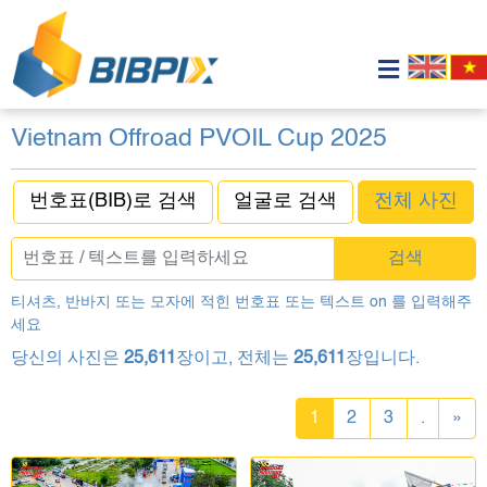
Vietnam Offroad PVOIL Cup 2025
번호표(BIB)로 검색
얼굴로 검색
전체 사진
검색
티셔츠, 반바지 또는 모자에 적힌 번호표 또는 텍스트 on 를 입력해주
세요
당신의 사진은
25,611
장이고, 전체는
25,611
장입니다.
1
2
3
.
»