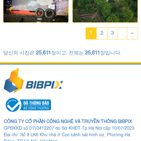
1
2
3
.
»
당신의 사진은
25,611
장이고, 전체는
25,611
장입니다.
CÔNG TY CỔ PHẦN CÔNG NGHỆ VÀ TRUYỀN THÔNG BIBPIX
GPĐKKD số 0110412207 do Sở KHĐT Tp.Hà Nội cấp 10/07/2023
Địa chỉ: Số 9 LK6 Khu nhà ở Cục cảnh sát hình sự, Phường Hà