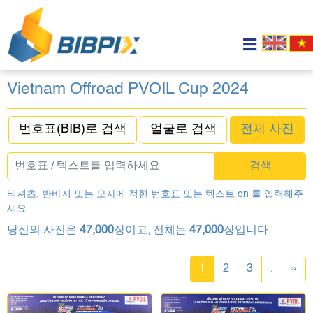
Vietnam Offroad PVOIL Cup 2024
번호표(BIB)로 검색
얼굴로 검색
전체 사진
검색
티셔츠, 반바지 또는 모자에 적힌 번호표 또는 텍스트 on 를 입력해주
세요
당신의 사진은
47,000
장이고, 전체는
47,000
장입니다.
1
2
3
.
»