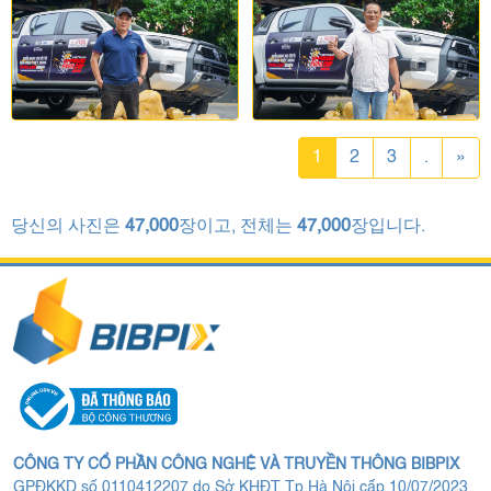
1
2
3
.
»
당신의 사진은
47,000
장이고, 전체는
47,000
장입니다.
CÔNG TY CỔ PHẦN CÔNG NGHỆ VÀ TRUYỀN THÔNG BIBPIX
GPĐKKD số 0110412207 do Sở KHĐT Tp.Hà Nội cấp 10/07/2023