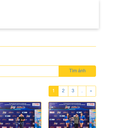
Tìm ảnh
1
2
3
.
»