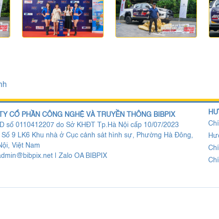
nh
HƯ
TY CỔ PHẦN CÔNG NGHỆ VÀ TRUYỀN THÔNG BIBPIX
Chí
 số 0110412207 do Sở KHĐT Tp.Hà Nội cấp 10/07/2023
: Số 9 LK6 Khu nhà ở Cục cảnh sát hình sự, Phường Hà Đông,
Hư
ội, Việt Nam
Chí
admin@bibpix.net
|
Zalo OA BIBPIX
Chí