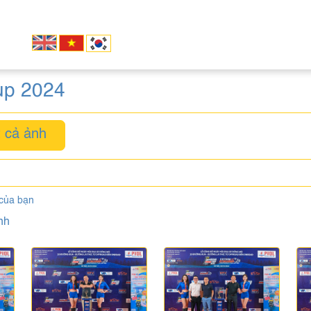
up 2024
 cả ảnh
 của bạn
nh