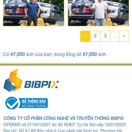
1
2
3
.
»
Có
47,000
ảnh của bạn, trong tổng số
47,000
ảnh
CÔNG TY CỔ PHẦN CÔNG NGHỆ VÀ TRUYỀN THÔNG BIBPIX
GPĐKKD số 0110412207 do Sở KHĐT Tp.Hà Nội cấp 10/07/2023
Địa chỉ: Số 9 LK6 Khu nhà ở Cục cảnh sát hình sự, Phường Hà