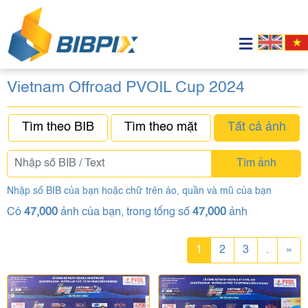
Vietnam Offroad PVOIL Cup 2024
Tìm theo BIB
Tìm theo mặt
Tất cả ảnh
Tìm ảnh
Nhập số BIB của bạn hoặc chữ trên áo, quần và mũ của bạn
Có
47,000
ảnh của bạn, trong tổng số
47,000
ảnh
1
2
3
.
»