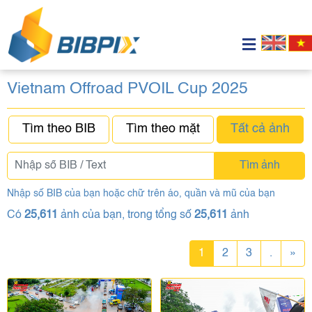
Vietnam Offroad PVOIL Cup 2025
Tìm theo BIB
Tìm theo mặt
Tất cả ảnh
Tìm ảnh
Nhập số BIB của bạn hoặc chữ trên áo, quần và mũ của bạn
Có
25,611
ảnh của bạn, trong tổng số
25,611
ảnh
1
2
3
.
»