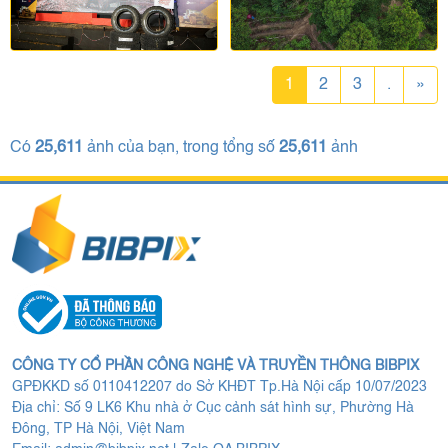
1
2
3
.
»
Có
25,611
ảnh của bạn, trong tổng số
25,611
ảnh
CÔNG TY CỔ PHẦN CÔNG NGHỆ VÀ TRUYỀN THÔNG BIBPIX
GPĐKKD số 0110412207 do Sở KHĐT Tp.Hà Nội cấp 10/07/2023
Địa chỉ: Số 9 LK6 Khu nhà ở Cục cảnh sát hình sự, Phường Hà
Đông, TP Hà Nội, Việt Nam