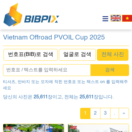
Vietnam Offroad PVOIL Cup 2025
번호표(BIB)로 검색
얼굴로 검색
전체 사진
검색
티셔츠, 반바지 또는 모자에 적힌 번호표 또는 텍스트 on 를 입력해주
세요
당신의 사진은
25,611
장이고, 전체는
25,611
장입니다.
1
2
3
.
»