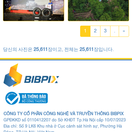
1
2
3
.
»
당신의 사진은
25,611
장이고, 전체는
25,611
장입니다.
CÔNG TY CỔ PHẦN CÔNG NGHỆ VÀ TRUYỀN THÔNG BIBPIX
GPĐKKD số 0110412207 do Sở KHĐT Tp.Hà Nội cấp 10/07/2023
Địa chỉ: Số 9 LK6 Khu nhà ở Cục cảnh sát hình sự, Phường Hà