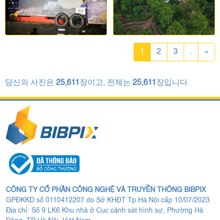
1
2
3
.
»
당신의 사진은
25,611
장이고, 전체는
25,611
장입니다.
CÔNG TY CỔ PHẦN CÔNG NGHỆ VÀ TRUYỀN THÔNG BIBPIX
GPĐKKD số 0110412207 do Sở KHĐT Tp.Hà Nội cấp 10/07/2023
Địa chỉ: Số 9 LK6 Khu nhà ở Cục cảnh sát hình sự, Phường Hà