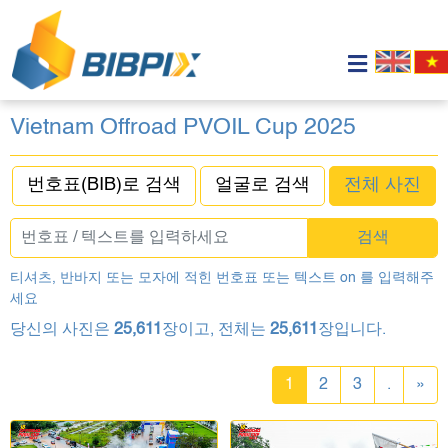
Vietnam Offroad PVOIL Cup 2025
번호표(BIB)로 검색
얼굴로 검색
전체 사진
검색
티셔츠, 반바지 또는 모자에 적힌 번호표 또는 텍스트 on 를 입력해주
세요
당신의 사진은
25,611
장이고, 전체는
25,611
장입니다.
1
2
3
.
»