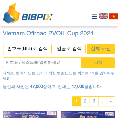
Vietnam Offroad PVOIL Cup 2024
번호표(BIB)로 검색
얼굴로 검색
전체 사진
검색
티셔츠, 반바지 또는 모자에 적힌 번호표 또는 텍스트 on 를 입력해주
세요
당신의 사진은
47,000
장이고, 전체는
47,000
장입니다.
1
2
3
.
»