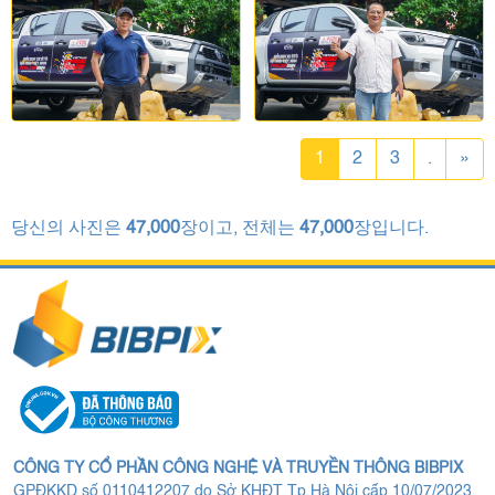
1
2
3
.
»
당신의 사진은
47,000
장이고, 전체는
47,000
장입니다.
CÔNG TY CỔ PHẦN CÔNG NGHỆ VÀ TRUYỀN THÔNG BIBPIX
GPĐKKD số 0110412207 do Sở KHĐT Tp.Hà Nội cấp 10/07/2023