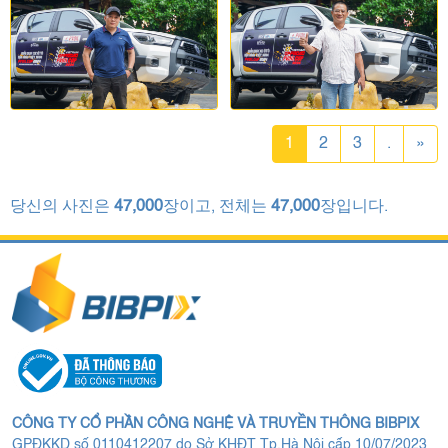
1
2
3
.
»
당신의 사진은
47,000
장이고, 전체는
47,000
장입니다.
CÔNG TY CỔ PHẦN CÔNG NGHỆ VÀ TRUYỀN THÔNG BIBPIX
GPĐKKD số 0110412207 do Sở KHĐT Tp.Hà Nội cấp 10/07/2023