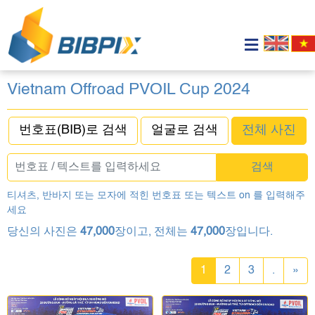
Vietnam Offroad PVOIL Cup 2024
번호표(BIB)로 검색
얼굴로 검색
전체 사진
검색
티셔츠, 반바지 또는 모자에 적힌 번호표 또는 텍스트 on 를 입력해주
세요
당신의 사진은
47,000
장이고, 전체는
47,000
장입니다.
1
2
3
.
»