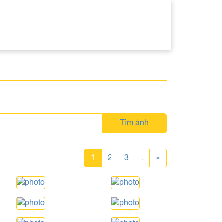
Tìm ảnh
1
2
3
.
»