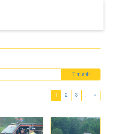
Tìm ảnh
1
2
3
.
»