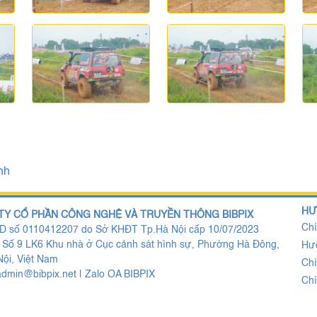
nh
HƯ
TY CỔ PHẦN CÔNG NGHỆ VÀ TRUYỀN THÔNG BIBPIX
Chí
 số 0110412207 do Sở KHĐT Tp.Hà Nội cấp 10/07/2023
: Số 9 LK6 Khu nhà ở Cục cảnh sát hình sự, Phường Hà Đông,
Hư
ội, Việt Nam
Chí
admin@bibpix.net
|
Zalo OA BIBPIX
Chí