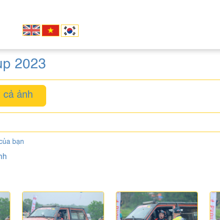
up 2023
 cả ảnh
 của bạn
nh