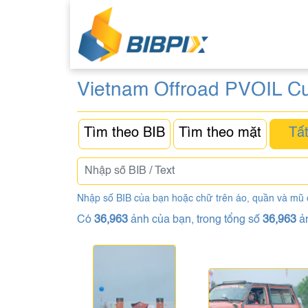
Vietnam Offroad PVOIL C
Tìm theo BIB
Tìm theo mặt
Tất
Nhập số BIB của bạn hoặc chữ trên áo, quần và mũ
Có
36,963
ảnh của bạn, trong tổng số
36,963
ả