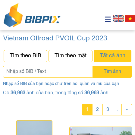
Vietnam Offroad PVOIL Cup 2023
Tìm theo BIB
Tìm theo mặt
Tất cả ảnh
Tìm ảnh
Nhập số BIB của bạn hoặc chữ trên áo, quần và mũ của bạn
Có
36,963
ảnh của bạn, trong tổng số
36,963
ảnh
1
2
3
.
»