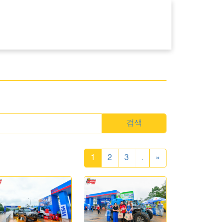
검색
1
2
3
.
»