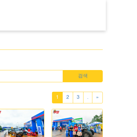
검색
1
2
3
.
»