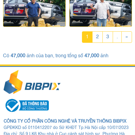
1
2
3
.
»
Có
47,000
ảnh của bạn, trong tổng số
47,000
ảnh
CÔNG TY CỔ PHẦN CÔNG NGHỆ VÀ TRUYỀN THÔNG BIBPIX
GPĐKKD số 0110412207 do Sở KHĐT Tp.Hà Nội cấp 10/07/2023
Địa chỉ: Số 9 LK6 Khu nhà ở Cục cảnh sát hình sự, Phường Hà