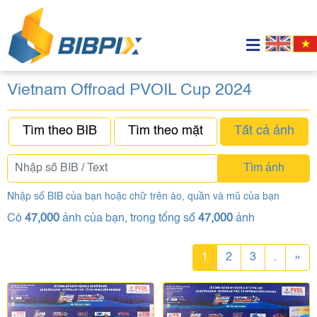
Vietnam Offroad PVOIL Cup 2024
Tìm theo BIB
Tìm theo mặt
Tất cả ảnh
Tìm ảnh
Nhập số BIB của bạn hoặc chữ trên áo, quần và mũ của bạn
Có
47,000
ảnh của bạn, trong tổng số
47,000
ảnh
1
2
3
.
»