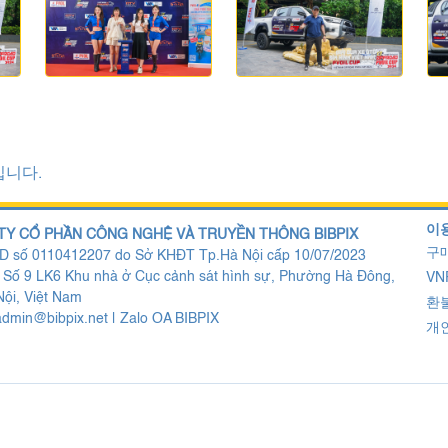
입니다.
이용
TY CỔ PHẦN CÔNG NGHỆ VÀ TRUYỀN THÔNG BIBPIX
구매
 số 0110412207 do Sở KHĐT Tp.Hà Nội cấp 10/07/2023
: Số 9 LK6 Khu nhà ở Cục cảnh sát hình sự, Phường Hà Đông,
VN
ội, Việt Nam
환불
admin@bibpix.net
|
Zalo OA BIBPIX
개