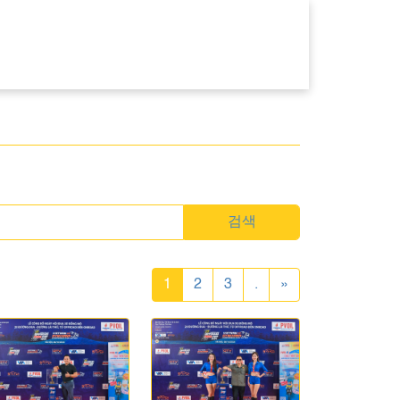
검색
1
2
3
.
»