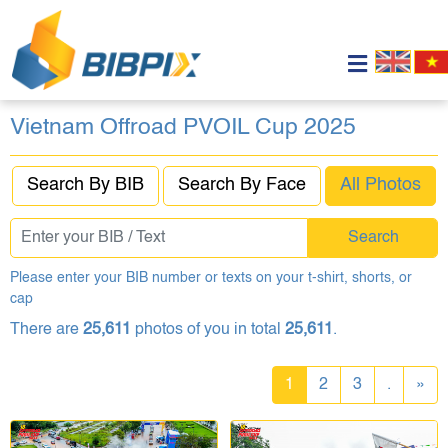
Vietnam Offroad PVOIL Cup 2025
Search By BIB
Search By Face
All Photos
Search
Please enter your BIB number or texts on your t-shirt, shorts, or
cap
There are
25,611
photos of you in total
25,611
.
1
2
3
.
»