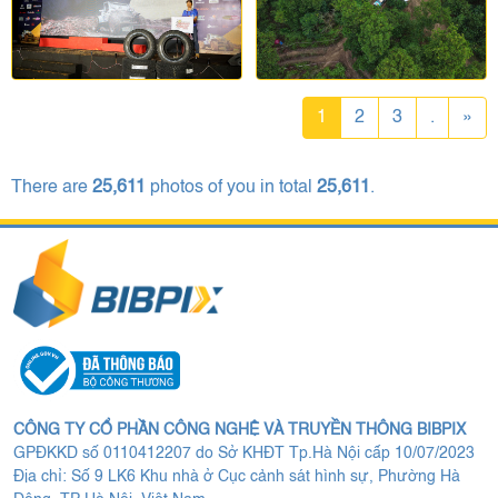
1
2
3
.
»
There are
25,611
photos of you in total
25,611
.
CÔNG TY CỔ PHẦN CÔNG NGHỆ VÀ TRUYỀN THÔNG BIBPIX
GPĐKKD số 0110412207 do Sở KHĐT Tp.Hà Nội cấp 10/07/2023
Địa chỉ: Số 9 LK6 Khu nhà ở Cục cảnh sát hình sự, Phường Hà