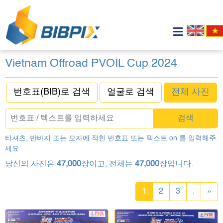
Vietnam Offroad PVOIL Cup 2024
번호표(BIB)로 검색
얼굴로 검색
전체 사진
검색
티셔츠, 반바지 또는 모자에 적힌 번호표 또는 텍스트 on 를 입력해주
세요
당신의 사진은
47,000
장이고, 전체는
47,000
장입니다.
1
2
3
.
»