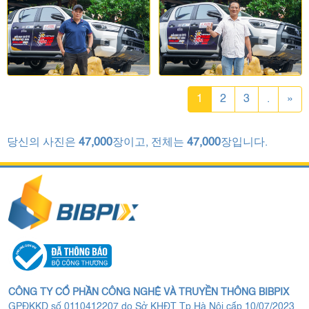
1
2
3
.
»
당신의 사진은
47,000
장이고, 전체는
47,000
장입니다.
CÔNG TY CỔ PHẦN CÔNG NGHỆ VÀ TRUYỀN THÔNG BIBPIX
GPĐKKD số 0110412207 do Sở KHĐT Tp.Hà Nội cấp 10/07/2023