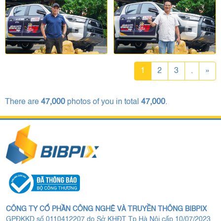
1
2
3
.
»
There are
47,000
photos of you in total
47,000
.
CÔNG TY CỔ PHẦN CÔNG NGHỆ VÀ TRUYỀN THÔNG BIBPIX
GPĐKKD số 0110412207 do Sở KHĐT Tp.Hà Nội cấp 10/07/2023