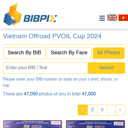
Vietnam Offroad PVOIL Cup 2024
Search By BIB
Search By Face
All Photos
Search
Please enter your BIB number or texts on your t-shirt, shorts, or
cap
There are
47,000
photos of you in total
47,000
.
1
2
3
.
»